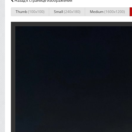
Назад к странице изображения
Thumb
(100x100)
Small
(240x180)
Medium
(1600x1200)