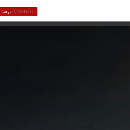
Large
(2400x1800)