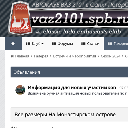
Клуб
Форумы
Статьи
Галерея
Главная
Галерея
Встречи и мероприятия
Сезон 2024
С
Объявления
Информация для новых участников
07.03
Включена ручная активация новых пользователей по п
Все размеры На Монастырском острове