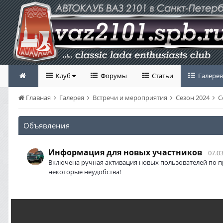
Клуб
Форумы
Статьи
Галерея
Главная
Галерея
Встречи и мероприятия
Сезон 2024
С
Объявления
Информация для новых участников
07.03
Включена ручная активация новых пользователей по п
некоторые неудобства!