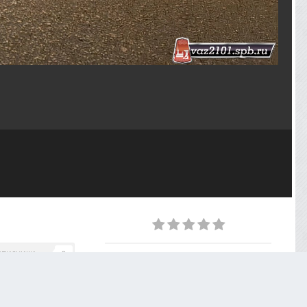
дписчики
0
ИЗ АЛЬБОМА
Сентябрьская встреча - 12.09.2024
16 фото
0 комментариев
0