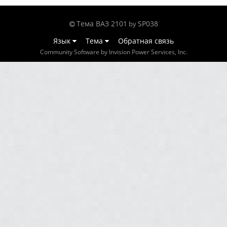
Тема ВАЗ 2101
SP038
by
Язык
Тема
Обратная связь
Community Software by Invision Power Services, Inc.