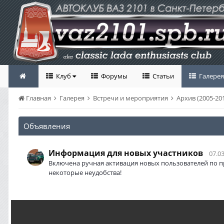
Клуб
Форумы
Статьи
Галерея
Главная
Галерея
Встречи и мероприятия
Архив (2005-20
Объявления
Информация для новых участников
07.03
Включена ручная активация новых пользователей по п
некоторые неудобства!