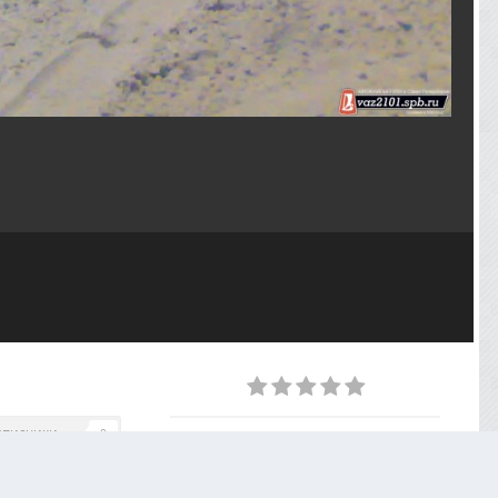
дписчики
0
PHOTO INFORMATION
Taken with Nokia N73
5.6 mm