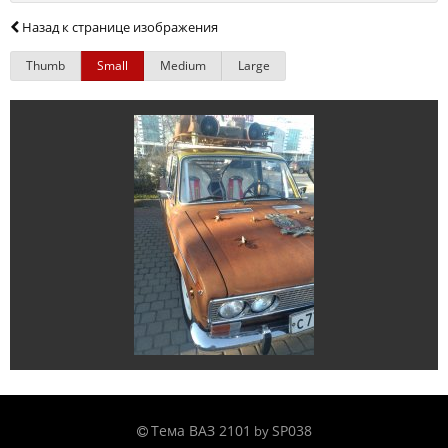
Назад к странице изображения
Thumb
Small
Medium
Large
Тема ВАЗ 2101
SP038
by