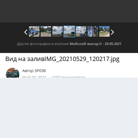
Другие фотографии в альбоме
Майский выезд II - 29.05.2021
Вид на заливIMG_20210529_120217.jpg
Автор
SP038
Май 29, 2021
1197 просмотров
Посмотреть все изображения автора
0
Подписчики
0