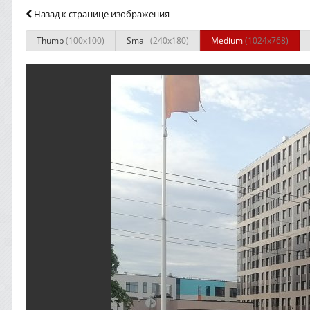
Назад к странице изображения
Thumb
(100x100)
Small
(240x180)
Medium
(1024x768)