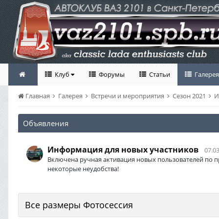
Клуб
Форумы
Статьи
Галерея
Главная
Галерея
Встречи и мероприятия
Сезон 2021
И
Объявления
Информация для новых участников
07.03
Включена ручная активация новых пользователей по п
некоторые неудобства!
Все размеры Фотосессия