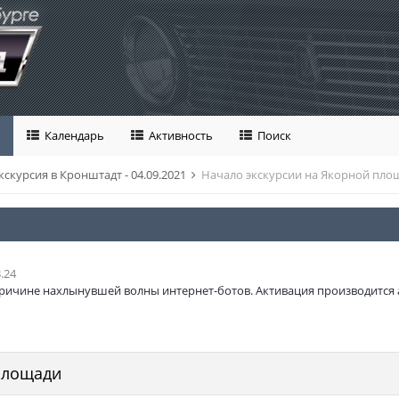
Календарь
Активность
Поиск
кскурсия в Кронштадт - 04.09.2021
Начало экскурсии на Якорной пло
.24
ричине нахлынувшей волны интернет-ботов. Активация производится 
площади