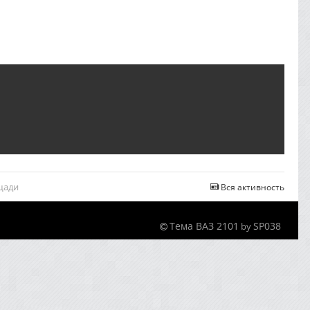
щади
Вся активность
Тема ВАЗ 2101
SP038
by