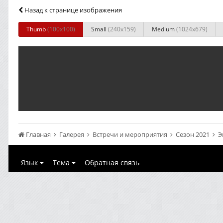
Назад к странице изображения
Thumb
(100x100)
Small
(240x159)
Medium
(1024x679)
Главная
Галерея
Встречи и мероприятия
Сезон 2021
Э
Язык
Тема
Обратная связь