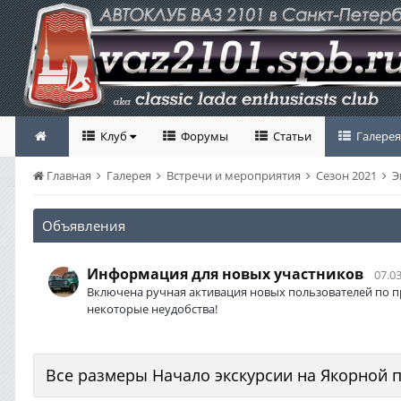
Клуб
Форумы
Статьи
Галерея
Главная
Галерея
Встречи и мероприятия
Сезон 2021
Э
Объявления
Информация для новых участников
07.03
Включена ручная активация новых пользователей по п
некоторые неудобства!
Все размеры Начало экскурсии на Якорной 