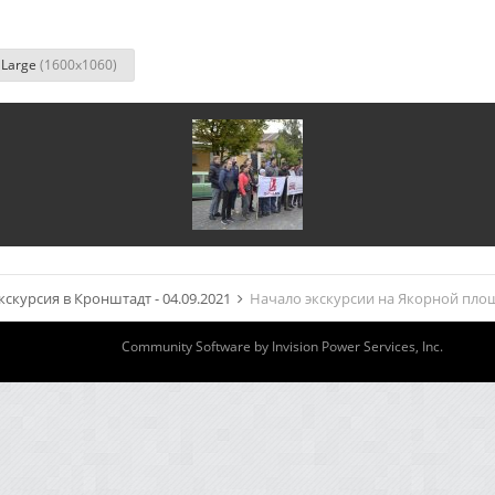
Large
(1600x1060)
кскурсия в Кронштадт - 04.09.2021
Начало экскурсии на Якорной пло
Community Software by Invision Power Services, Inc.