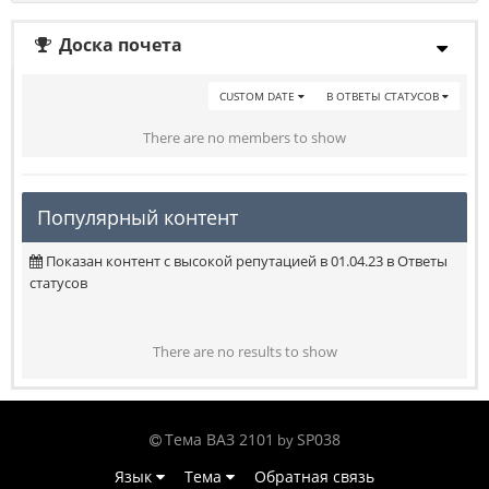
Доска почета
CUSTOM DATE
В ОТВЕТЫ СТАТУСОВ
There are no members to show
Популярный контент
Показан контент с высокой репутацией в 01.04.23 в Ответы
статусов
There are no results to show
Тема ВАЗ 2101
SP038
by
Язык
Тема
Обратная связь