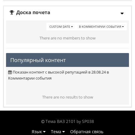
Доска почета
CUSTOM DATE
В КОММЕНТАРИИ СОБЫТИЯ
There are no members to show
Популярный контент
Показан контент с высокой репутацией в 28.08.24 в
Комментарии события
There are no results to show
Тема ВАЗ 2101
SP038
by
Язык
Тема
Обратная связь