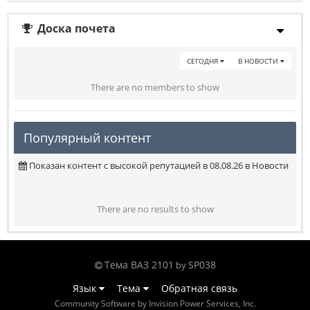
Доска почета
СЕГОДНЯ
В НОВОСТИ
There are no members to show
Популярный контент
Показан контент с высокой репутацией в 08.08.26 в Новости
There are no results to show
Тема ВАЗ 2101
SP038
by
Язык
Тема
Обратная связь
Community Software by Invision Power Services, Inc.