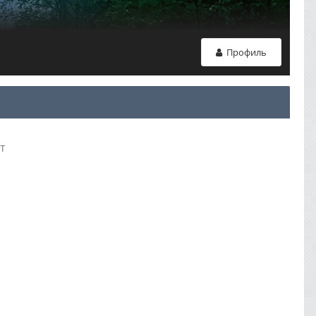
Профиль
т