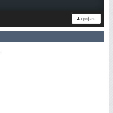
Профиль
т