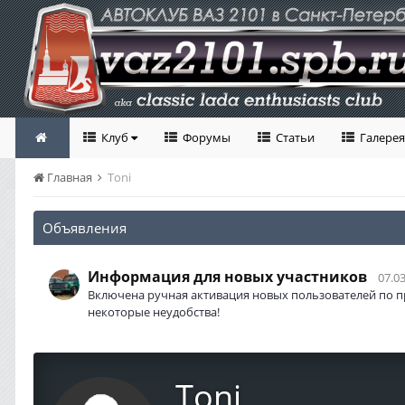
Клуб
Форумы
Статьи
Галерея
Главная
Toni
Объявления
Информация для новых участников
07.03
Включена ручная активация новых пользователей по п
некоторые неудобства!
Toni