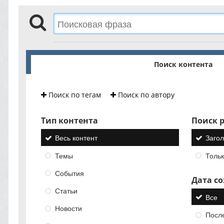
Поиск контента
Поиск по тегам
Поиск по автору
Тип контента
Поиск р
Весь контент
Загол
Темы
Тольк
События
Дата с
Статьи
Все
Новости
Посл