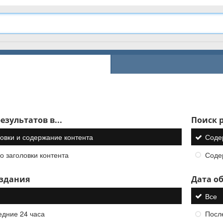
езультатов в...
Поиск р
овки и содержание контента
Соде
о заголовки контента
Соде
оздания
Дата о
Все
едние 24 часа
Посл