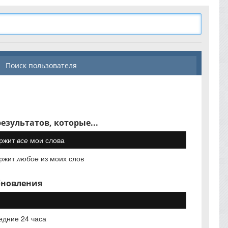
Поиск пользователя
езультатов, которые...
ржит
все
мои слова
ржит
любое
из моих слов
бновления
едние 24 часа