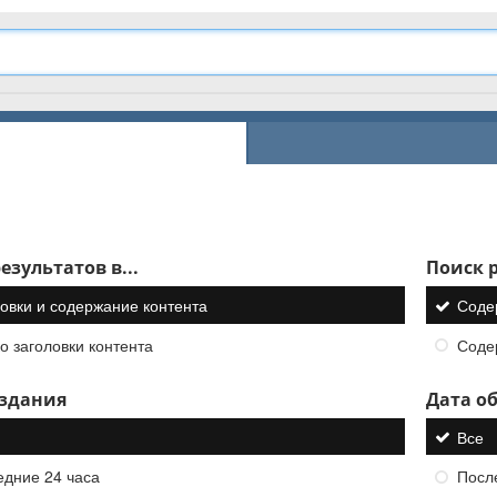
езультатов в...
Поиск р
овки и содержание контента
Соде
о заголовки контента
Соде
оздания
Дата о
Все
едние 24 часа
Посл