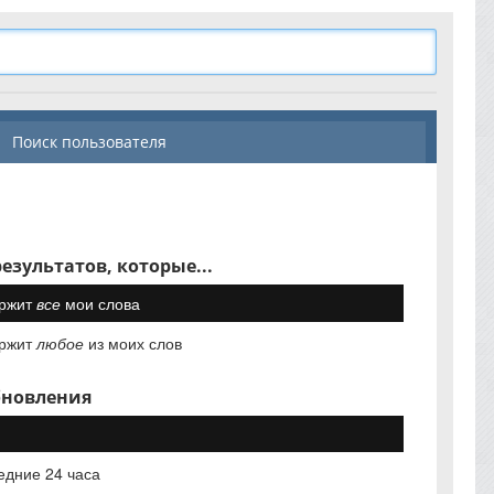
Поиск пользователя
езультатов, которые...
ржит
все
мои слова
ржит
любое
из моих слов
бновления
едние 24 часа