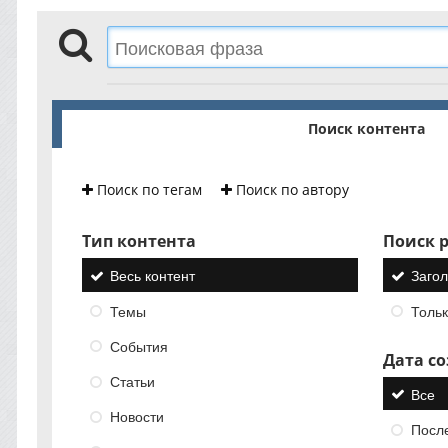
Поиск контента
Поиск по тегам
Поиск по автору
Тип контента
Поиск р
Весь контент
Загол
Темы
Тольк
События
Дата с
Статьи
Все
Новости
Посл