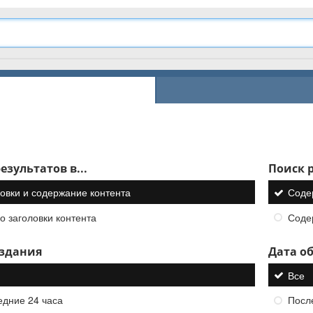
езультатов в...
Поиск р
овки и содержание контента
Соде
о заголовки контента
Соде
оздания
Дата о
Все
едние 24 часа
Посл