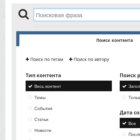
Поиск контента
Поиск по тегам
Поиск по автору
Тип контента
Поиск р
Весь контент
Загол
Темы
Тольк
События
Дата с
Статьи
Все
Новости
Посл