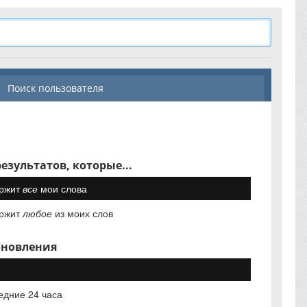
Поиск пользователя
езультатов, которые...
ржит
все
мои слова
ржит
любое
из моих слов
бновления
едние 24 часа