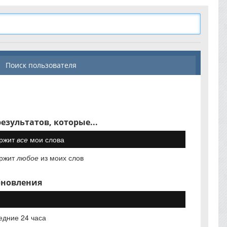
Поиск пользователя
езультатов, которые...
ржит
все
мои слова
ржит
любое
из моих слов
бновления
едние 24 часа