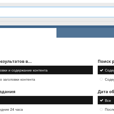
езультатов в...
Поиск р
овки и содержание контента
Соде
о заголовки контента
Соде
оздания
Дата о
Все
едние 24 часа
Посл