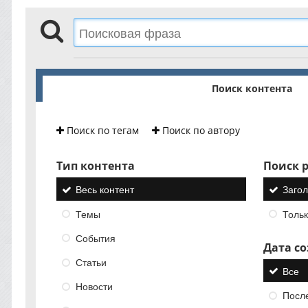
Поиск контента
Поиск по тегам
Поиск по автору
Тип контента
Поиск р
Весь контент
Загол
Темы
Тольк
События
Дата с
Статьи
Все
Новости
Посл