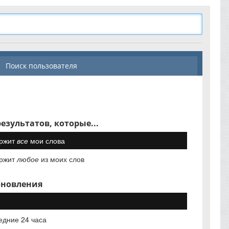
Поиск пользователя
езультатов, которые...
ржит
все
мои слова
ржит
любое
из моих слов
бновления
едние 24 часа