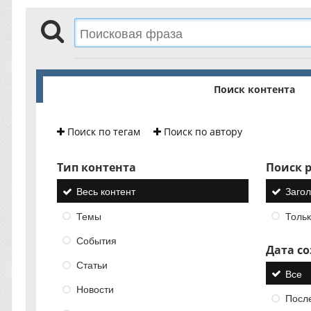
Поиск контента
Поиск по тегам
Поиск по автору
Тип контента
Поиск р
Весь контент
Загол
Темы
Тольк
События
Дата с
Статьи
Все
Новости
Посл