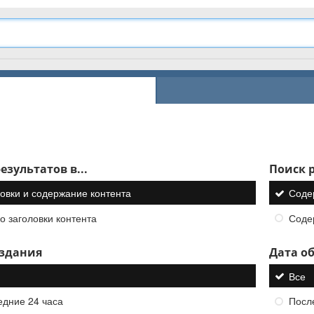
езультатов в...
Поиск р
овки и содержание контента
Соде
о заголовки контента
Соде
оздания
Дата о
Все
едние 24 часа
Посл