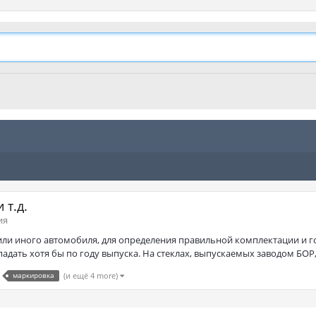
 т.д.
ия
 или иного автомобиля, для определения правильной комплектации и 
ать хотя бы по году выпуска. На стеклах, выпускаемых заводом БОР, в
маркировка
(и ещё 4 more)