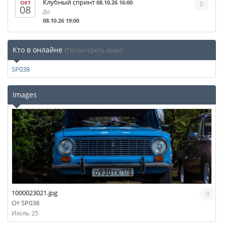
Клубный спринт
08.10.26 16:00
ОКТ
0
08
До
08.10.26 19:00
Кто в онлайне
(Посмотреть всех)
SP038
Images
1000023021.jpg
0
От
SP038
Июль 25