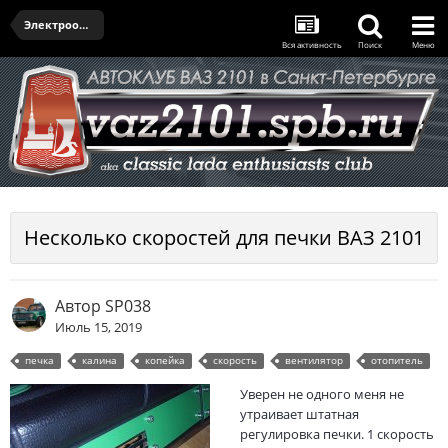
Электрооборудование
Вся активность
Поиск
Меню
Несколько скоростей для печки ВАЗ 2101
Автор
SP038
Июль 15, 2019
печка
калина
копейка
скорость
вентилятор
отопитель
Уверен не одного меня не
утраивает штатная
регулировка печки. 1 скорость