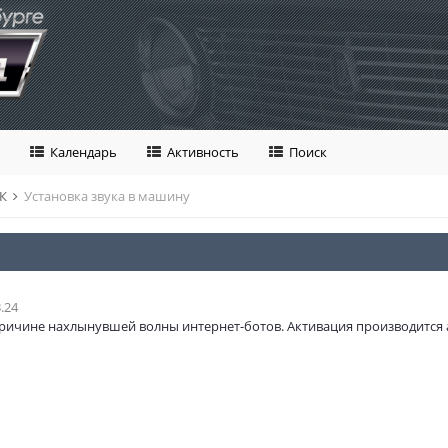
Календарь
Активность
Поиск
УК
Установка звука в машину
.24
ричине нахлынувшей волны интернет-ботов. Активация производится 