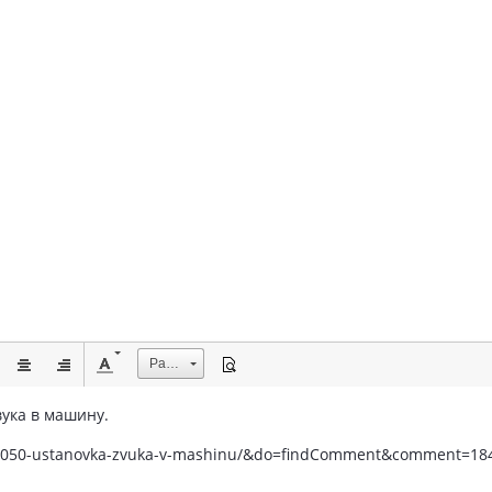
Размер
вука в машину.
ic/1050-ustanovka-zvuka-v-mashinu/&do=findComment&comment=18