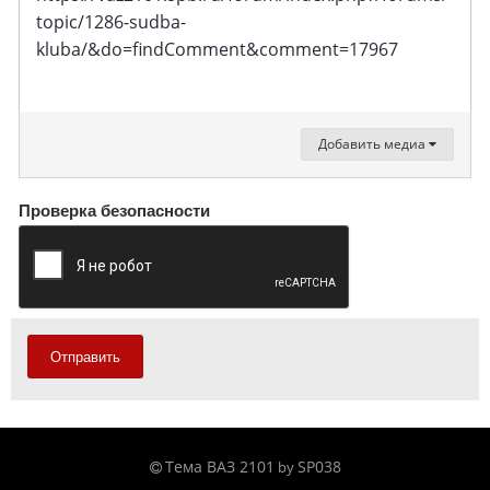
topic/1286-sudba-
kluba/&do=findComment&comment=17967
Добавить медиа
Проверка безопасности
Отправить
Тема ВАЗ 2101
SP038
by