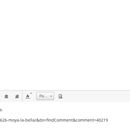
Размер
a.
c/2626-moya-la-bella/&do=findComment&comment=40219