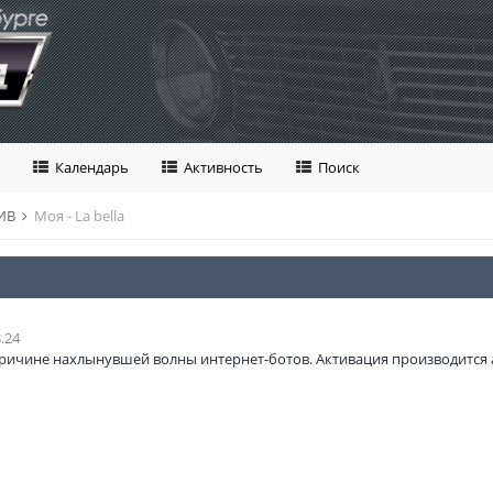
Календарь
Активность
Поиск
ИВ
Моя - La bella
.24
ричине нахлынувшей волны интернет-ботов. Активация производится 