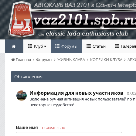
Клуб
Форумы
Статьи
Галерея
Главная
Форумы
ЖИЗНЬ КЛУБА
КОПЕЙКИ КЛУБА
АРХ
Объявления
Информация для новых участников
07.03
Включена ручная активация новых пользователей по п
некоторые неудобства!
Ваше имя
ОБЯЗАТЕЛЬНО