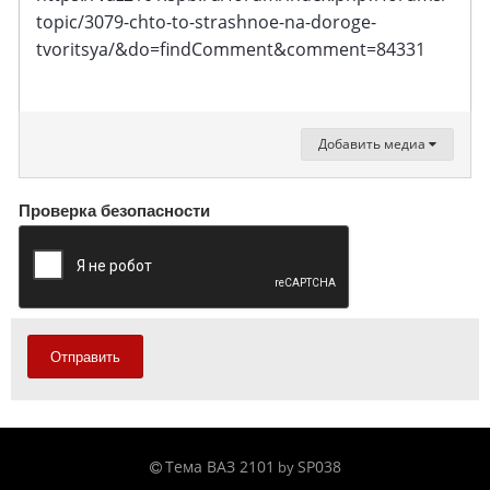
topic/3079-chto-to-strashnoe-na-doroge-
tvoritsya/&do=findComment&comment=84331
Добавить медиа
Проверка безопасности
Отправить
Тема ВАЗ 2101
SP038
by