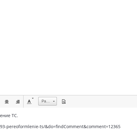
Размер
ение ТС.
c/593-pereoformlenie-ts/&do=findComment&comment=12365