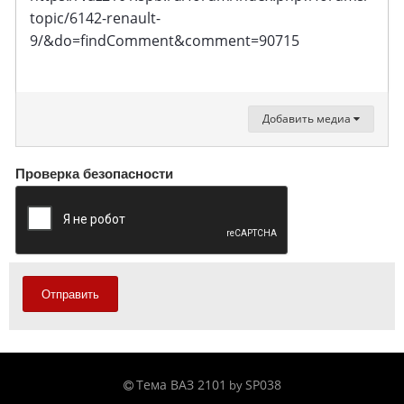
topic/6142-renault-
9/&do=findComment&comment=90715
Добавить медиа
Проверка безопасности
Отправить
Тема ВАЗ 2101
SP038
by