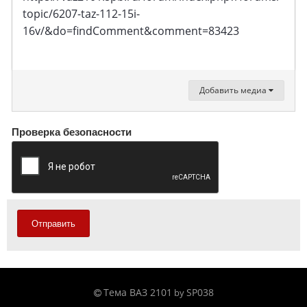
topic/6207-taz-112-15i-
16v/&do=findComment&comment=83423
Добавить медиа
Проверка безопасности
Отправить
Тема ВАЗ 2101
SP038
by