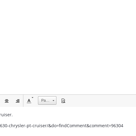
Размер
uiser.
c/7630-chrysler-pt-cruiser/&do=findComment&comment=96304