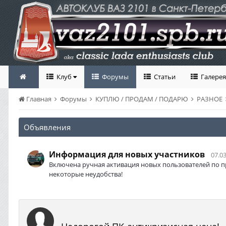
Клуб
Форумы
Статьи
Галерея
Главная
Форумы
КУПЛЮ / ПРОДАМ / ПОДАРЮ
РАЗНОЕ
Объявления
Информация для новых участников
07.03
Включена ручная активация новых пользователей по п
некоторые неудобства!