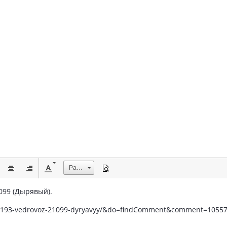
Размер
099 (Дырявый).
ic/8193-vedrovoz-21099-dyryavyy/&do=findComment&comment=1055