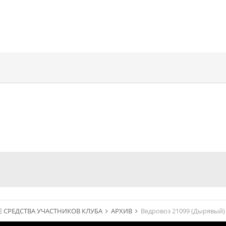
 СРЕДСТВА УЧАСТНИКОВ КЛУБА
АРХИВ
Ведровоз 21099 (Дырявый)