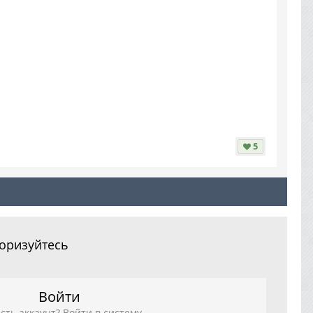
5
торизуйтесь
Войти
сть аккаунт? Войти в систему.