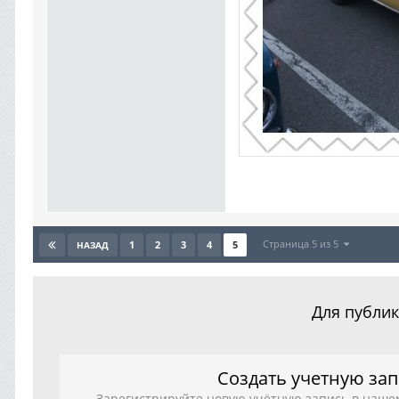
Страница 5 из 5
1
2
3
4
5
НАЗАД
Для публик
Создать учетную за
Зарегистрируйте новую учётную запись в наше