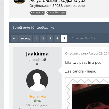
Августовская сходка клуба
Опубликовал
SP038
,
Июль 23, 2018
встреча
копейкоклуб
В этой теме 101 сообщение
Страница 5 из 5
1
2
3
4
5
НАЗАД
Jaakkima
Опубликовано
Август 29, 20
Способный
Like two peas in a pod
Два сапога - пара.
Член клуба
16
50 сообщений