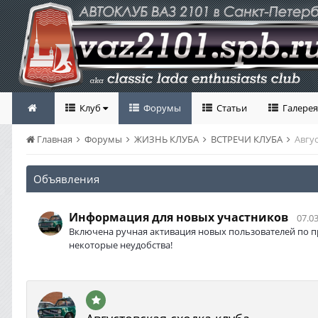
Клуб
Форумы
Статьи
Галерея
Главная
Форумы
ЖИЗНЬ КЛУБА
ВСТРЕЧИ КЛУБА
Авгу
Объявления
Информация для новых участников
07.03
Включена ручная активация новых пользователей по п
некоторые неудобства!