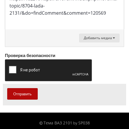
topic/8704-lada-
2131/&do=findComment&comment=120569
Добавить медиа
Проверка безопасности
Отправить
Тема ВАЗ 2101
SP038
by