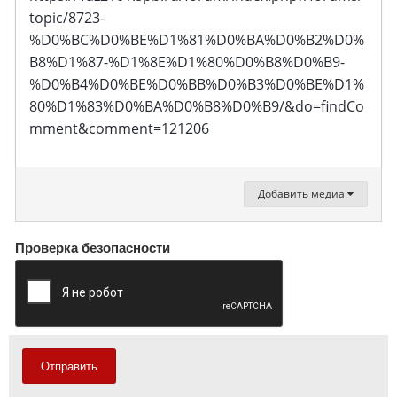
topic/8723-
%D0%BC%D0%BE%D1%81%D0%BA%D0%B2%D0%
B8%D1%87-%D1%8E%D1%80%D0%B8%D0%B9-
%D0%B4%D0%BE%D0%BB%D0%B3%D0%BE%D1%
80%D1%83%D0%BA%D0%B8%D0%B9/&do=findCo
mment&comment=121206
Добавить медиа
Проверка безопасности
Отправить