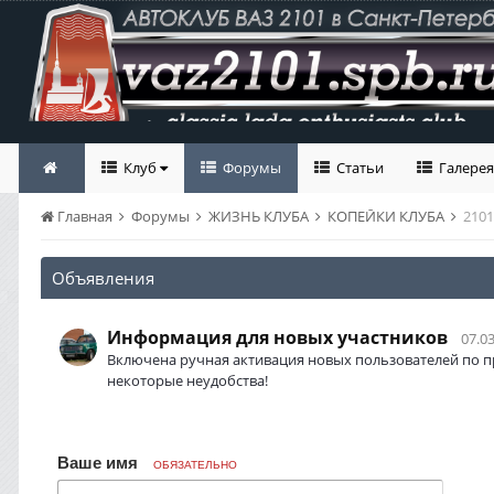
Клуб
Форумы
Статьи
Галерея
Главная
Форумы
ЖИЗНЬ КЛУБА
КОПЕЙКИ КЛУБА
210
Объявления
Информация для новых участников
07.03
Включена ручная активация новых пользователей по п
некоторые неудобства!
Ваше имя
ОБЯЗАТЕЛЬНО