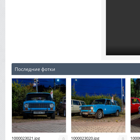
Последние фотки
1000023021.jpg
1000023020.jpg
1000
0
0