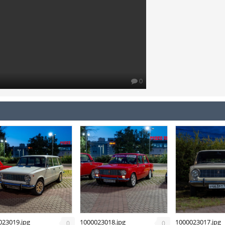
0
023019.jpg
1000023018.jpg
1000023017.jpg
0
0