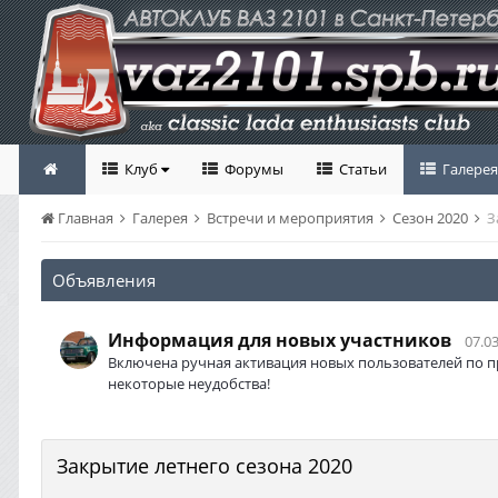
Клуб
Форумы
Статьи
Галерея
Главная
Галерея
Встречи и мероприятия
Сезон 2020
З
Объявления
Информация для новых участников
07.03
Включена ручная активация новых пользователей по п
некоторые неудобства!
Закрытие летнего сезона 2020