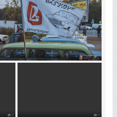
0
0
0