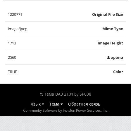
1220771
Original File Size
image/jpeg
Mime Type
1713
Image Height
2560
Ширина
TRUE
Color
Тема ВАЗ 2101
SP038
by
Язык
Тема
Обратная связь
Community Software by Invision Power Services, Inc.