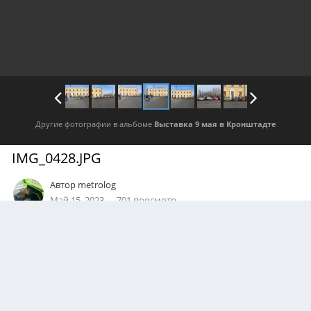
Другие фотографии в альбоме
Выставка 9 мая в Кронштадте
IMG_0428.JPG
Автор
metrolog
Май 15, 2023
701 просмотр
Посмотреть все изображения автора
0
Подписчики
0