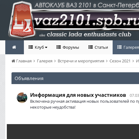
Клуб
Форумы
Статьи
Галерея
Главная
Галерея
Встречи и мероприятия
Сезон 2021
И
Объявления
Информация для новых участников
07.03
Включена ручная активация новых пользователей по п
некоторые неудобства!