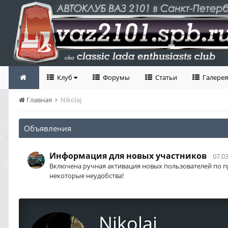
Клуб
Форумы
Статьи
Галерея
Главная
Nikolaj
Объявления
Информация для новых участников
07.03
Включена ручная активация новых пользователей по п
некоторые неудобства!
Nikolaj