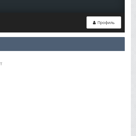
Профиль
т