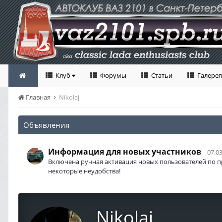
Клуб
Форумы
Статьи
Галерея
Главная
Nikolaj
Объявления
Информация для новых участников
07.03
Включена ручная активация новых пользователей по п
некоторые неудобства!
Nikolaj