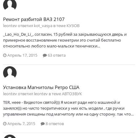
Ремонт разбитой ВАЗ 2107
leontev ответил kot_vasya в теме
КУЗОВ
_Lao_Ho_De_Li_, согласен, 15 рублей за закрывающуюся дверь и
примерное восстановление геометрии это считай бесплатно
относительно любого мало-мальски технически...
Апрель 17, 2015
63 ответа
Установка Магнитолы Ретро США
leontev ответил leontev в теме
АВТОЗВУК
TER, неее - Видеотон святой))) Я может ради него машиной и
занялся))) но чисто теоритически у них есть модели , где ручки
управления смещены под магнитолу или на одну сторону. так что...
Апрель 7, 2015
8 ответов