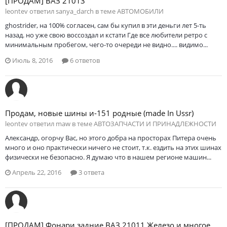
[ПРОДАМ] ВАЗ 21013
leontev ответил sanya_darch в теме
АВТОМОБИЛИ
ghostrider, на 100% согласен, сам бы купил в эти деньги лет 5-ть
назад. но уже свою воссоздал и кстати Где все любители ретро с
минимальным пробегом, чего-то очереди не видно.... видимо...
Июль 8, 2016
6 ответов
Продам, новые шины и-151 родные (made In Ussr)
leontev ответил maw в теме
АВТОЗАПЧАСТИ И ПРИНАДЛЕЖНОСТИ
Александр, огорчу Вас, но этого добра на просторах Питера очень
много и оно практически ничего не стоит, т.к. ездить на этих шинах
физически не безопасно. Я думаю что в нашем регионе машин...
Апрель 22, 2016
3 ответа
[ПРОДАМ] Фонари задние ВАЗ 21011 Железо и многое