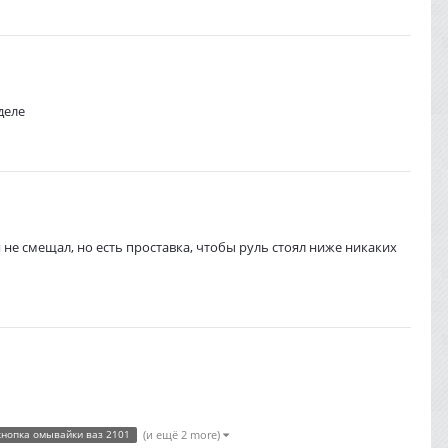
деле
 не смещал, но есть проставка, чтобы руль стоял ниже никаких
кнопка омывайки ваз 2101
(и ещё 2 more)