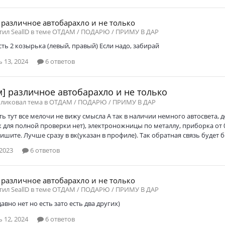
 различное автобарахло и не только
тил SeallD в теме
ОТДАМ / ПОДАРЮ / ПРИМУ В ДАР
ть 2 козырька (левый, правый) Если надо, забирай
 13, 2024
6 ответов
] различное автобарахло и не только
бликовал тема в
ОТДАМ / ПОДАРЮ / ПРИМУ В ДАР
ь тут все мелочи не вижу смысла А так в наличии немного автосвета, д
 для полной проверки нет), электроножницы по металлу, приборка от 0
ишите. Лучше сразу в вк(указан в профиле). Так обратная связь будет 
2023
6 ответов
 различное автобарахло и не только
тил SeallD в теме
ОТДАМ / ПОДАРЮ / ПРИМУ В ДАР
давно нет но есть зато есть два других)
 12, 2024
6 ответов