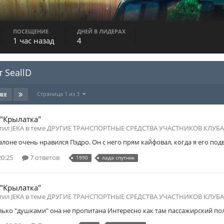
ПОСЕЩЕНИЕ
ДНЕЙ В ЛИДЕРАХ
1 час назад
4
 SeallD
Страница 1 из 3
ЛЕЕ
 "Крылатка"
тил JEKA в теме
ДРУГИЕ ТРАНСПОРТНЫЕ СРЕДСТВА УЧАСТНИКОВ КЛУБА
алоне очень нравился Пэдро. Он с него прям кайфовал, когда я его подв
20:25
7 ответов
1990
лада спутник
 "Крылатка"
тил JEKA в теме
ДРУГИЕ ТРАНСПОРТНЫЕ СРЕДСТВА УЧАСТНИКОВ КЛУБА
лько "душками" она не пропитана Интересно как там пассажирский по