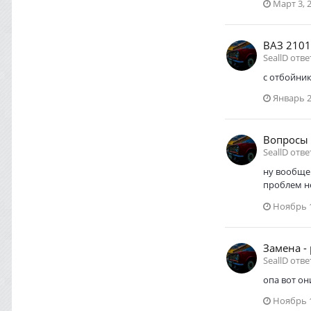
Март 3, 
ВАЗ 2101
SeallD отве
с отбойник
Январь 2
Вопросы 
SeallD отве
ну вообще 
проблем н
Ноябрь 1
Замена -
SeallD отве
опа вот он
Ноябрь 1