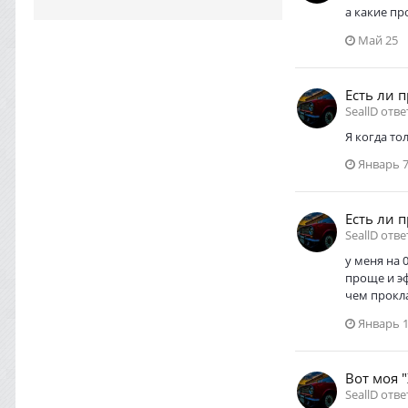
а какие п
Май 25
Есть ли 
SeallD отв
Я когда то
Январь 
Есть ли 
SeallD отв
у меня на 
проще и эф
чем прокла
Январь 
Вот моя 
SeallD отве