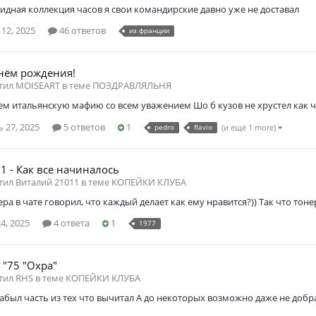
идная коллекция часов я свои командирские давно уже не доставал
12, 2025
46 ответов
из франции
днём рождения!
етил MOISEART в теме
ПОЗДРАВЛЯЛЬНЯ
ем итальянскую мафию со всем уважением Шо б кузов не хрустел как 
 27, 2025
5 ответов
1
pedro
flavio
(и ещё 1 more)
1 - Как все начиналось
етил Виталий 21011 в теме
КОПЕЙКИ КЛУБА
ера в чате говорил, что каждый делает как ему нравится?)) Так что тоне
4, 2025
4 ответа
1
1977
 "75 "Охра"
етил RHS в теме
КОПЕЙКИ КЛУБА
забыл часть из тех что вычитал А до некоторых возможно даже не добр