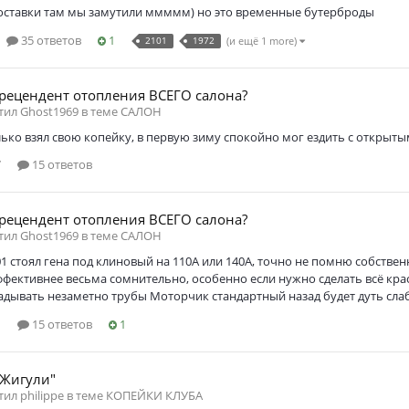
роставки там мы замутили ммммм) но это временные бутерброды
35 ответов
1
2101
1972
(и ещё 1 more)
прецендент отопления ВСЕГО салона?
етил Ghost1969 в теме
САЛОН
лько взял свою копейку, в первую зиму спокойно мог ездить с открыты
7
15 ответов
прецендент отопления ВСЕГО салона?
етил Ghost1969 в теме
САЛОН
01 стоял гена под клиновый на 110А или 140А, точно не помню собственн
фективнее весьма сомнительно, особенно если нужно сделать всё кра
дывать незаметно трубы Моторчик стандартный назад будет дуть слабо
1
15 ответов
1
"Жигули"
тил philippe в теме
КОПЕЙКИ КЛУБА