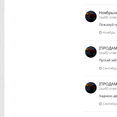
Ноябрьск
SeallD отв
Пожалуй п
Ноябрь 1
[ПРОДАМ]
SeallD отв
Пускай заб
Сентябрь
[ПРОДАМ]
SeallD отв
Заднюю две
Сентябрь