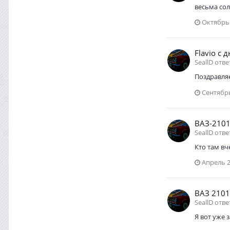
весьма сол
Октябрь 
Flavio с 
SeallD отв
Поздравля
Сентябрь
ВАЗ-2101
SeallD отв
Кто там вч
Апрель 2
ВАЗ 2101
SeallD отв
Я вот уже 