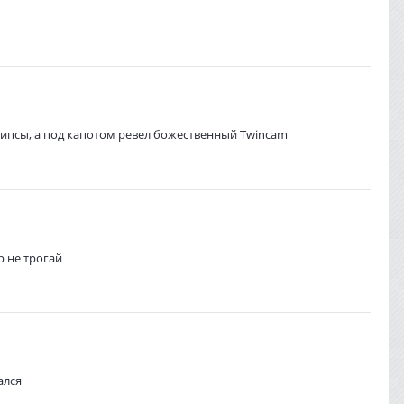
чипсы, а под капотом ревел божественный Twincam
р не трогай
ался