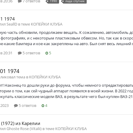
в 20:36
7 ответов
1990
лада спутник
1 1974
тил SeallD в теме
КОПЕЙКИ КЛУБА
дную часть обновили, продолжаем вещать. К сожалению, автомобиль д
 фотографиях, и с некоторым пластиковым обвесом. Но, так как в ско
е‑какие бампера и кое‑как закреплены на авто. Был снят весь лишний 
в 20:31
5 ответов
5
01 1974
бликовал тема в
КОПЕЙКИ КЛУБА
т! Наконец‑то дошли руки до форума, чтобы немного отредактировать
тории о том, как сей чудный аппарат появился в моей жизни. В 2022 г
окупать классические модели ВАЗ, в результате чего был куплен ВАЗ‑211
 2023
5 ответов
4
 (1972) из Карелии
тил Ghoste Rose (Vitalii) в теме
КОПЕЙКИ КЛУБА