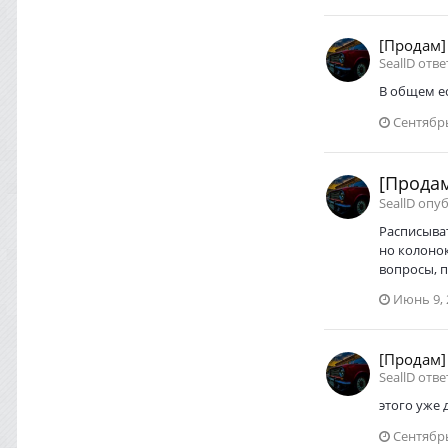
[Продам]
SeallD отве
В общем ес
Сентябрь
[Продам
SeallD опу
Расписыват
но колонок
вопросы, п
Июнь 9, 
[Продам]
SeallD отве
этого уже 
Сентябрь