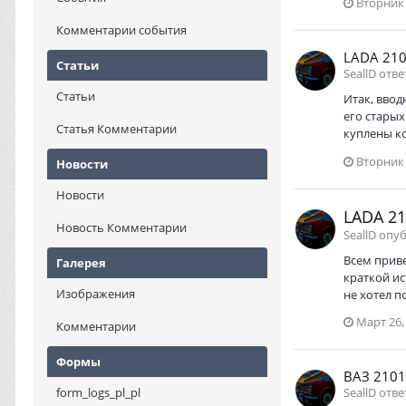
Вторник 
Комментарии события
LADA 210
Статьи
SeallD отве
Статьи
Итак, вво
его старых
Статья Комментарии
куплены ко
Вторник 
Новости
Новости
LADA 21
Новость Комментарии
SeallD опу
Всем приве
Галерея
краткой ис
Изображения
не хотел п
Март 26,
Комментарии
Формы
ВАЗ 2101
form_logs_pl_pl
SeallD отве