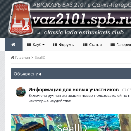
Клуб
Форумы
Статьи
Галерея
Главная
SeallD
Объявления
Информация для новых участников
07.03
Включена ручная активация новых пользователей по п
некоторые неудобства!
SeallD