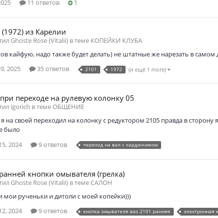
2025
11 ответов
1
 (1972) из Карелии
тил Ghoste Rose (Vitalii) в теме
КОПЕЙКИ КЛУБА
ов кайфую, надо также будет делать) не штатные же нарезать в самом 
9, 2025
35 ответов
2101
1972
(и ещё 1 more)
при переходе на рулевую колонку 05
тил igorich в теме
ОБЩЕНИЕ
я на своей переходил на колонку с редуктором 2105 правда в сторону я
е было
5, 2024
9 ответов
переход на вал с карданчиком
 ранней кнопки омывателя (грелка)
тил Ghoste Rose (Vitalii) в теме
САЛОН
и мои рученьки и дитоли с моей копейки)))
2, 2024
9 ответов
кнопка омывателя ваз 2101 ранняя
электронная 