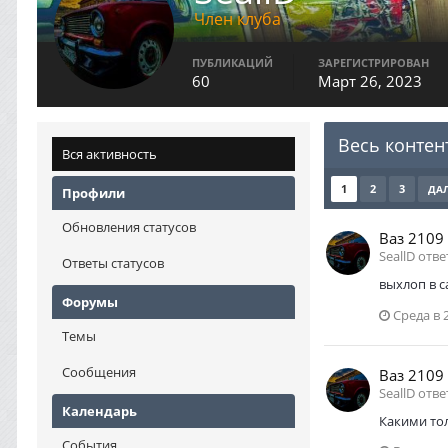
Член клуба
ПУБЛИКАЦИЙ
ЗАРЕГИСТРИРОВАН
60
Март 26, 2023
Весь контент
Вся активность
1
2
3
ДА
Профили
Обновления статусов
Ваз 2109
SeallD отве
Ответы статусов
выхлоп в с
Форумы
Среда в 
Темы
Сообщения
Ваз 2109
SeallD отве
Календарь
Какими то
События