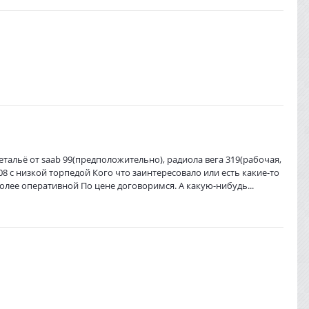
етальё от saab 99(предположительно), радиола вега 319(рабочая,
8 с низкой торпедой Кого что заинтересовало или есть какие-то
более оперативной По цене договоримся. А какую-нибудь...