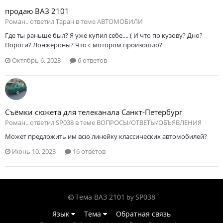
продаю ВАЗ 2101
Роман.. ответил Таран в теме
АВТОМОБИЛИ
Где ты раньше был? Я уже купил себе.... ( И что по кузову? Дно?
Пороги? Лонжероны? Что с мотором произошло?
Октябрь 6, 2023
6 ответов
Съёмки сюжета для телеканала Санкт-Петербург
Роман.. ответил SP038 в теме
ВОПРОСЫ/ОТВЕТЫ/ОБЪЯВЛЕНИЯ
Может предложить им всю линейку классических автомобилей?
Июнь 10, 2023
16 ответов
Тема ВАЗ 2101
SP038
by
Язык
Тема
Обратная связь