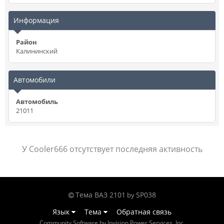
Информация
Район
Калининский
Автомобили
Автомобиль
21011
У Cooler666 отсутствует последняя активность
Тема ВАЗ 2101
SP038
by
Язык
Тема
Обратная связь
Community Software by Invision Power Services, Inc.