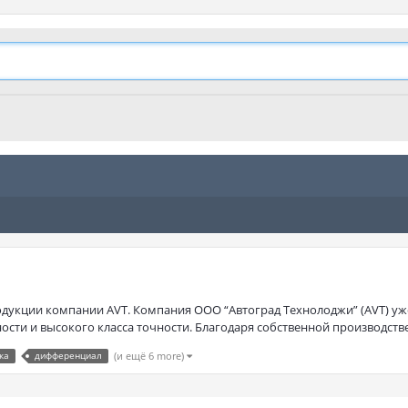
родукции компании AVT. Компания ООО “Автоград Технолоджи” (AVT) уж
сти и высокого класса точности. Благодаря собственной производствен
ка
дифференциал
(и ещё 6 more)