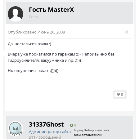
Гость MasterX
Гость
Опубликовано
Июнь 26, 2008
Да, ностальгия взяла :)
Вчера уже прокатился по гаражам :))) Непривычно без
гидроусилителя, вакуумника и пр. :))))
Но ощущения - класс :))))))
0
31337Ghost
4
Город:
Выборгский р-йн
Администратор сайта
Мои автомобили:
5117 сообщений