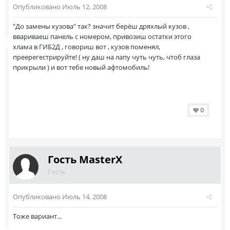
Опубликовано
Июль 12, 2008
"До замены кузова" так? значит берёш дряхлый кузов ,
ввариваеш панель с номером, привозиш остатки этого
хлама в ГИБ2Д , говориш вот , кузов поменял,
преерегестрируйте! ( ну даш на лапу чуть чуть, чтоб глаза
прикрыли ) и вот тебе новый афтомобиль!
0
Гость MasterX
Гость
Опубликовано
Июль 14, 2008
Тоже вариант...