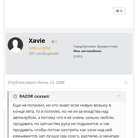
0
Xavie
0
Город:
Купчино, Бухарестская
Член клуба
Мои автомобили:
291 сообщение
21013
Опубликовано
Июнь 23, 2008
RAZOR сказал:
Еще не попилил, но кто знает если новую возьму в
конце лета, то и попилю, но не из-за ехидства над
автоклубом, а потому что я её очень сильно люблю,
продавать по запчастям рука не подымится, и так
продавать чтобы потом смотреть как хачи над ней
измываются, нет лучше сам сожгу, распелю, и закапаю