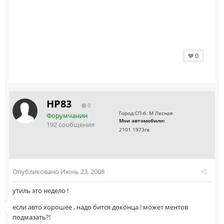
0
HP83
0
Город:
СП-б. М Лесная
Форумчанин
Мои автомобили:
192 сообщения
2101 1973гв
Опубликовано
Июнь 23, 2008
утиль это недело !
если авто хорошее , надо бится доконца ! может ментов
подмазать?!