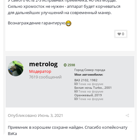
У самого есть 2-3 исправных приемника, но без морды.
Сильно хромосток не нужен - аппарат будет корчеваться
для дальнейших улучшений на современный манер.
Вознаграждение гарантирую
0
metrolog
2598
Город:
Север города
Модератор
Мои автомобили:
7619 сообщений
ВАЗ 2102, 1982
Тема на форуме
Белая ночь Turbo., 2001
Тема на форуме
Оранжевый, 2019
Тема на форуме
Опубликовано
Июнь 3, 2021
Приемник в хорошем сохране найден. Спасибо копейкочату
ВэКа