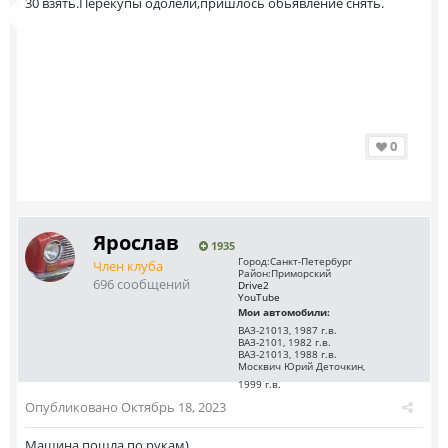
30 взять.Перекупы одолели,пришлось обьявление снять.
0
Ярослав
1935
Город:
Санкт-Петербург
Член клуба
Район:
Приморский
696 сообщений
Drive2
YouTube
Мои автомобили:
ВАЗ-21013, 1987 г.в.
ВАЗ-2101, 1982 г.в.
ВАЗ-21013, 1988 г.в.
Москвич Юрий Деточкин,
1999 г.в.
Опубликовано
Октябрь 18, 2023
Машина пошла по рукам)