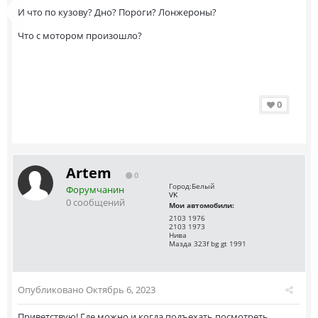
И что по кузову? Дно? Пороги? Лонжероны?
Что с мотором произошло?
0
Artem
0
Город:
Белый
Форумчанин
VK
0 сообщений
Мои автомобили:
2103 1976
2103 1973
Нива
Мазда 323f bg gt 1991
Опубликовано
Октябрь 6, 2023
Приветствую! Где можно и когда подъехать посмотреть