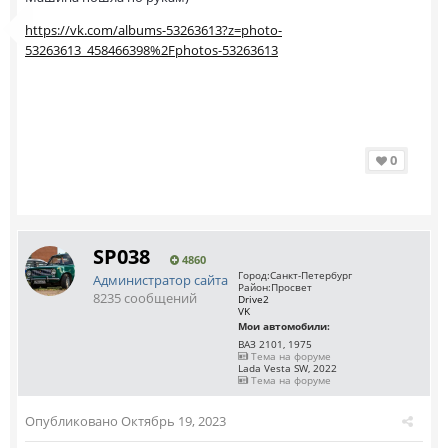
https://vk.com/albums-53263613?z=photo-
53263613_458466398%2Fphotos-53263613
0
SP038
4860
Город:
Санкт-Петербург
Администратор сайта
Район:
Просвет
8235 сообщений
Drive2
VK
Мои автомобили:
ВАЗ 2101, 1975
Тема на форуме
Lada Vesta SW, 2022
Тема на форуме
Опубликовано
Октябрь 19, 2023