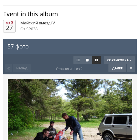
Event in this album
Майский выезд IV
МАЙ
27
От SP038
57 фото
СОРТИРОВКА
НАЗАД
ДАЛЕЕ
Страница 1 из 2