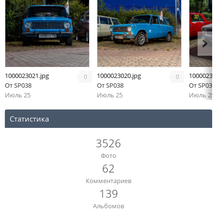
1000023021.jpg
1000023020.jpg
10000230
0
0
От
SP038
От
SP038
От
SP038
Июль 25
Июль 25
Июль 25
Статистика
3526
Фото
62
Комментариев
139
Альбомов